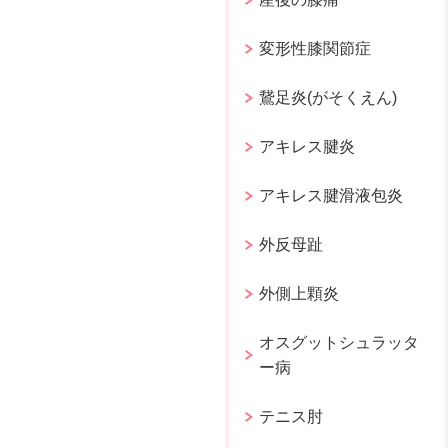
変形性膝関節症
鵞足炎(がそくえん)
アキレス腱炎
アキレス腱滑液包炎
外反母趾
外側上顆炎
オスグットシュラッタ
ー病
テニス肘