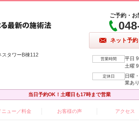
ご予約・お
048
ネット予約
ネスタワーB棟112
平日 9
営業時間
土曜 9
日曜
定休日
業あ
当日予約OK！土曜日も17時まで営業
メニュー／料金
お客様の声
アクセス