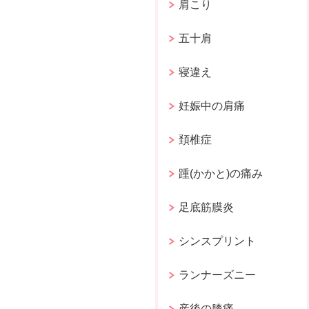
肩こり
五十肩
寝違え
妊娠中の肩痛
頚椎症
踵(かかと)の痛み
足底筋膜炎
シンスプリント
ランナーズニー
産後の膝痛