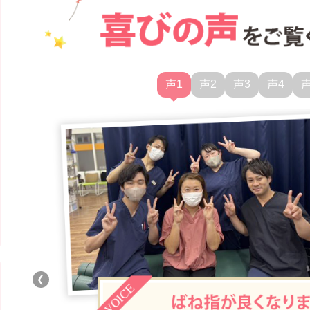
声1
声2
声3
声4
声
❮