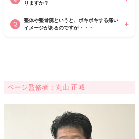
りますか？
とが多いです。
早期改善・回復を目指す当院としましては、痛
みの原因である姿勢の歪みや関節の捻れまで取
整体や整骨院というと、ボキボキする痛い
あります。
A
Q
り除きたいと考えておりますので、3ヶ月ほど
イメージがあるのですが・・・
上下共に用意がありますので、安心してご来院
の施術期間を基本的にはいただいています。
ください。
ボキボキ系の強い刺激の矯正も行えますが、痛
A
みや刺激が強くない施術方法もたくさんありま
すのでご安心ください。
1人1人の症状とニーズに合わせた施術法を行
なってまいります。
ページ監修者：丸山 正城