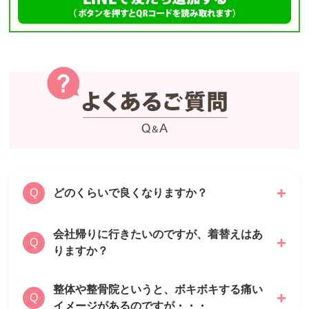
どのくらいで良くなりますか？
Q
会社帰りに行きたいのですが、着替えはあ
基本的な痛みの多くは1ヶ月程度で良くなるこ
A
Q
りますか？
とが多いです。
早期改善・回復を目指す当院としましては、痛
みの原因である姿勢の歪みや関節の捻れまで取
整体や整骨院というと、ボキボキする痛い
あります。
A
Q
り除きたいと考えておりますので、3ヶ月ほど
イメージがあるのですが・・・
上下共に用意がありますので、安心してご来院