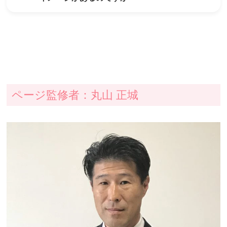
の施術期間を基本的にはいただいています。
ください。
ボキボキ系の強い刺激の矯正も行えますが、痛
A
みや刺激が強くない施術方法もたくさんありま
すのでご安心ください。
1人1人の症状とニーズに合わせた施術法を行
なってまいります。
ページ監修者：丸山 正城