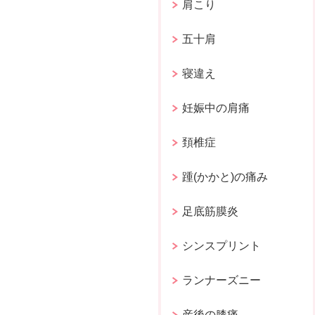
肩こり
五十肩
寝違え
妊娠中の肩痛
頚椎症
踵(かかと)の痛み
足底筋膜炎
シンスプリント
ランナーズニー
産後の膝痛