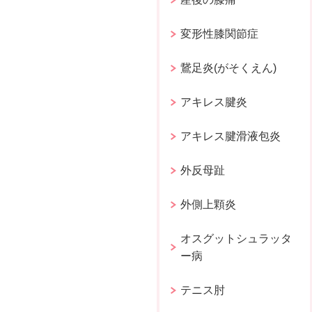
変形性膝関節症
鵞足炎(がそくえん)
アキレス腱炎
アキレス腱滑液包炎
外反母趾
外側上顆炎
オスグットシュラッタ
ー病
テニス肘