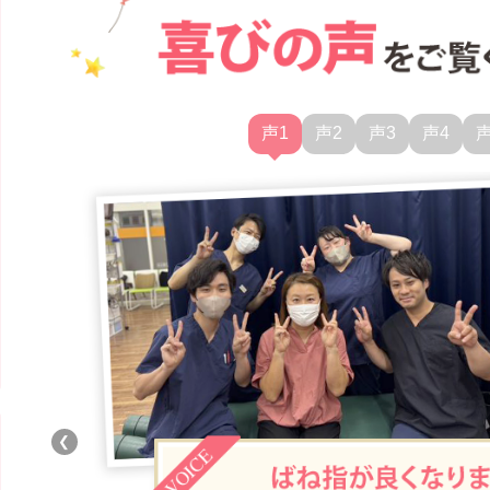
声1
声2
声3
声4
声
❮