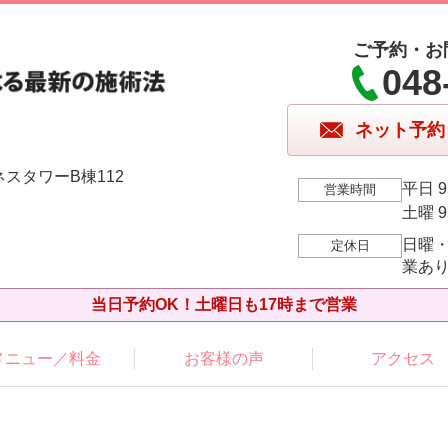
ご予約・お
048
ネット予約
ネスタワーB棟112
平日 9
営業時間
土曜 9
日曜
定休日
業あ
当日予約OK！土曜日も17時まで営業
メニュー／料金
お客様の声
アクセス