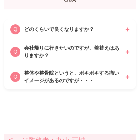
どのくらいで良くなりますか？
Q
会社帰りに行きたいのですが、着替えはあ
基本的な痛みの多くは1ヶ月程度で良くなるこ
A
Q
りますか？
とが多いです。
早期改善・回復を目指す当院としましては、痛
みの原因である姿勢の歪みや関節の捻れまで取
整体や整骨院というと、ボキボキする痛い
あります。
A
Q
り除きたいと考えておりますので、3ヶ月ほど
イメージがあるのですが・・・
上下共に用意がありますので、安心してご来院
の施術期間を基本的にはいただいています。
ください。
ボキボキ系の強い刺激の矯正も行えますが、痛
A
みや刺激が強くない施術方法もたくさんありま
すのでご安心ください。
1人1人の症状とニーズに合わせた施術法を行
なってまいります。