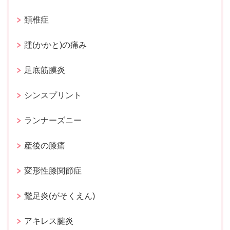
頚椎症
踵(かかと)の痛み
足底筋膜炎
シンスプリント
ランナーズニー
産後の膝痛
変形性膝関節症
鵞足炎(がそくえん)
アキレス腱炎