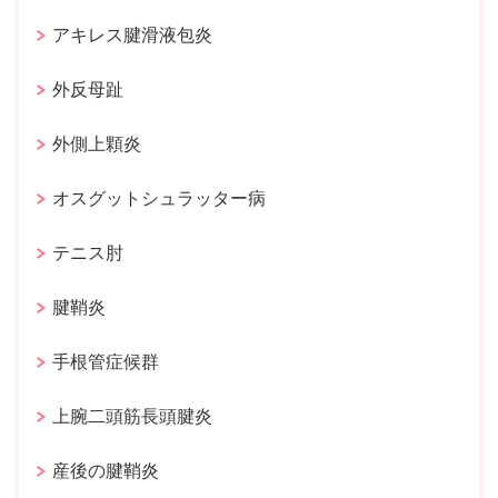
アキレス腱滑液包炎
外反母趾
外側上顆炎
オスグットシュラッター病
テニス肘
腱鞘炎
手根管症候群
上腕二頭筋長頭腱炎
産後の腱鞘炎