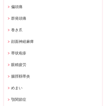
偏頭痛
群発頭痛
巻き爪
顔面神経麻痺
帯状疱疹
眼精疲労
腸脛靱帯炎
めまい
顎関節症