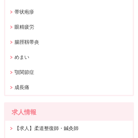
帯状疱疹
眼精疲労
腸脛靱帯炎
めまい
顎関節症
成長痛
求人情報
【求人】柔道整復師・鍼灸師