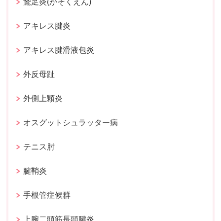
鵞足炎(がそくえん)
アキレス腱炎
アキレス腱滑液包炎
外反母趾
外側上顆炎
オスグットシュラッター病
テニス肘
腱鞘炎
手根管症候群
上腕二頭筋長頭腱炎