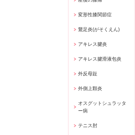
変形性膝関節症
鵞足炎(がそくえん)
アキレス腱炎
アキレス腱滑液包炎
外反母趾
外側上顆炎
オスグットシュラッタ
ー病
テニス肘