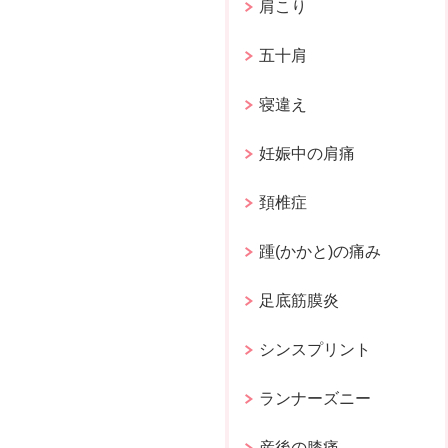
肩こり
五十肩
寝違え
妊娠中の肩痛
頚椎症
踵(かかと)の痛み
足底筋膜炎
シンスプリント
ランナーズニー
産後の膝痛