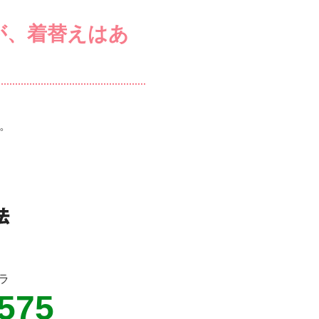
が、着替えはあ
。
ラ
5575