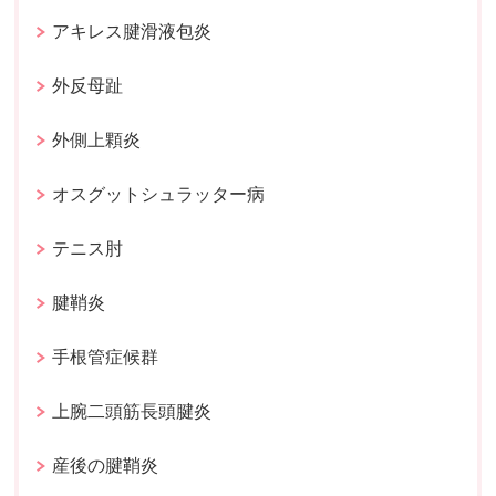
アキレス腱滑液包炎
外反母趾
外側上顆炎
オスグットシュラッター病
テニス肘
腱鞘炎
手根管症候群
上腕二頭筋長頭腱炎
産後の腱鞘炎