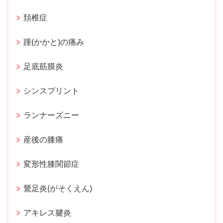
頚椎症
踵(かかと)の痛み
足底筋膜炎
シンスプリント
ランナーズニー
産後の膝痛
変形性膝関節症
鵞足炎(がそくえん)
アキレス腱炎