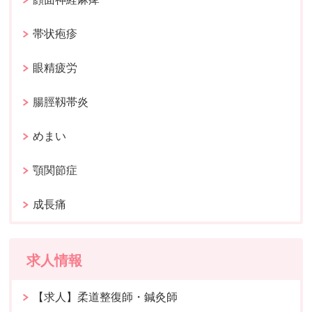
帯状疱疹
眼精疲労
腸脛靱帯炎
めまい
顎関節症
成長痛
求人情報
【求人】柔道整復師・鍼灸師