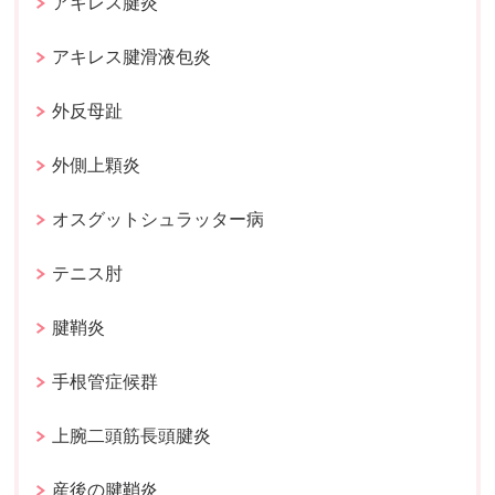
アキレス腱炎
アキレス腱滑液包炎
外反母趾
外側上顆炎
オスグットシュラッター病
テニス肘
腱鞘炎
手根管症候群
上腕二頭筋長頭腱炎
産後の腱鞘炎