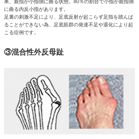
果、親指が小指側に曲る状態。80％の割合で小指が親指側
に曲る内反小指があります。
足裏の刺激不足により、足底反射が起こらず足指を踏んば
ることができない為、足底筋群の発達不足や退化により起
こる症例です。
③混合性外反母趾