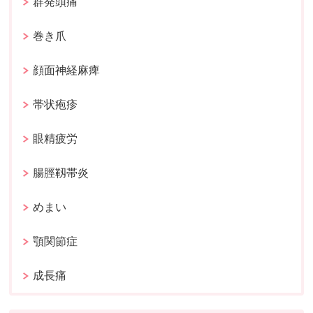
群発頭痛
巻き爪
顔面神経麻痺
帯状疱疹
眼精疲労
腸脛靱帯炎
めまい
顎関節症
成長痛