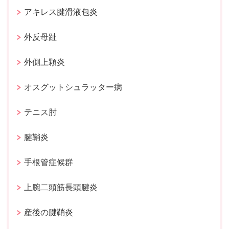
アキレス腱滑液包炎
外反母趾
外側上顆炎
オスグットシュラッター病
テニス肘
腱鞘炎
手根管症候群
上腕二頭筋長頭腱炎
産後の腱鞘炎