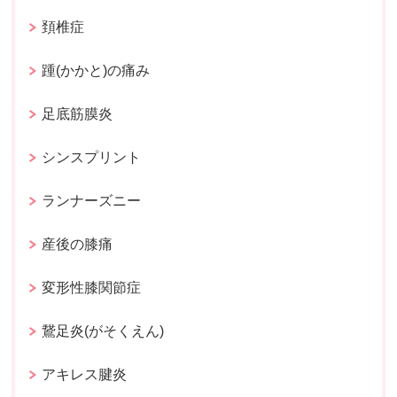
頚椎症
踵(かかと)の痛み
足底筋膜炎
シンスプリント
ランナーズニー
産後の膝痛
変形性膝関節症
鵞足炎(がそくえん)
アキレス腱炎