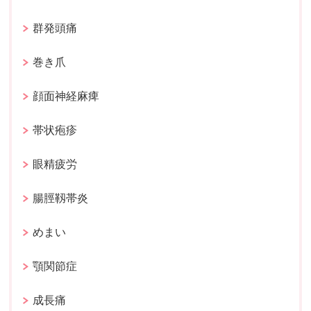
群発頭痛
巻き爪
顔面神経麻痺
帯状疱疹
眼精疲労
腸脛靱帯炎
めまい
顎関節症
成長痛