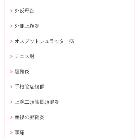
外反母趾
外側上顆炎
オスグットシュラッター病
テニス肘
腱鞘炎
手根管症候群
上腕二頭筋長頭腱炎
産後の腱鞘炎
頭痛