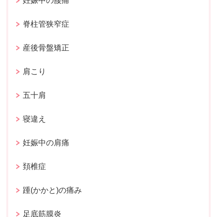
妊娠中の腰痛
脊柱管狭窄症
産後骨盤矯正
肩こり
五十肩
寝違え
妊娠中の肩痛
頚椎症
踵(かかと)の痛み
足底筋膜炎