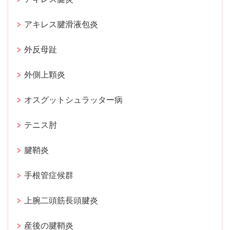
アキレス腱滑液包炎
外反母趾
外側上顆炎
オスグットシュラッター病
テニス肘
腱鞘炎
手根管症候群
上腕二頭筋長頭腱炎
産後の腱鞘炎