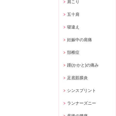
肩こり
五十肩
寝違え
妊娠中の肩痛
頚椎症
踵(かかと)の痛み
足底筋膜炎
シンスプリント
ランナーズニー
産後の膝痛