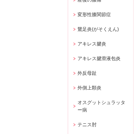
変形性膝関節症
鵞足炎(がそくえん)
アキレス腱炎
アキレス腱滑液包炎
外反母趾
外側上顆炎
オスグットシュラッタ
ー病
テニス肘