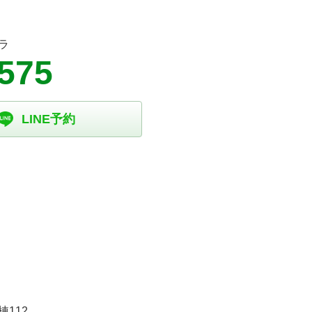
ラ
5575
LINE予約
112