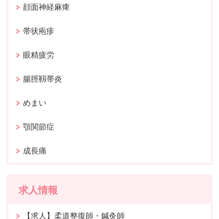
顔面神経麻痺
帯状疱疹
眼精疲労
腸脛靱帯炎
めまい
顎関節症
成長痛
求人情報
【求人】柔道整復師・鍼灸師