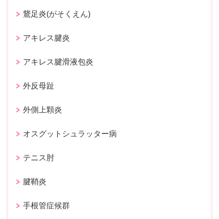
鵞足炎(がそくえん)
アキレス腱炎
アキレス腱滑液包炎
外反母趾
外側上顆炎
オスグットシュラッター病
テニス肘
腱鞘炎
手根管症候群