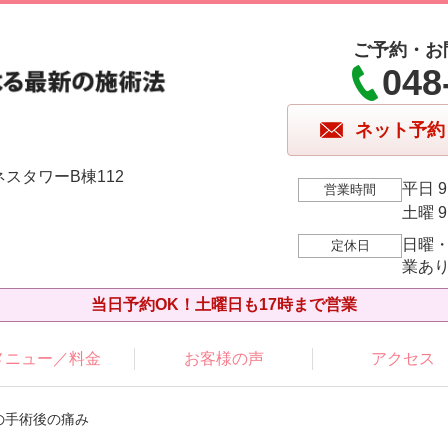
ご予約・お
048
ネット予約
ネスタワーB棟112
平日 9
営業時間
土曜 9
日曜
定休日
業あ
当日予約OK！土曜日も17時まで営業
メニュー／料金
お客様の声
アクセス
の手術後の痛み