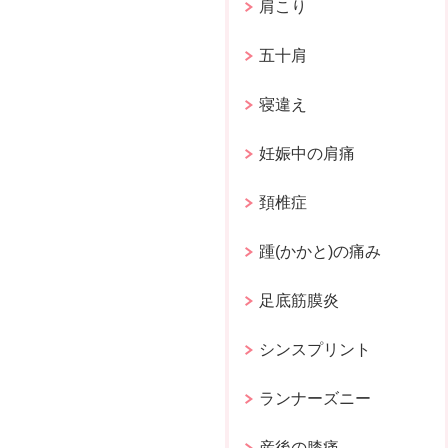
肩こり
五十肩
寝違え
妊娠中の肩痛
頚椎症
踵(かかと)の痛み
足底筋膜炎
シンスプリント
ランナーズニー
産後の膝痛