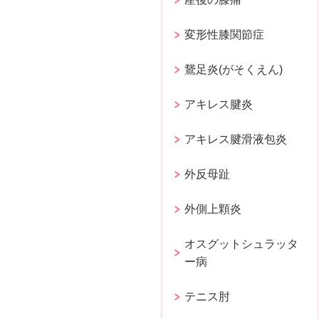
変形性膝関節症
鵞足炎(がそくえん)
アキレス腱炎
アキレス腱滑液包炎
外反母趾
外側上顆炎
オスグットシュラッタ
ー病
テニス肘