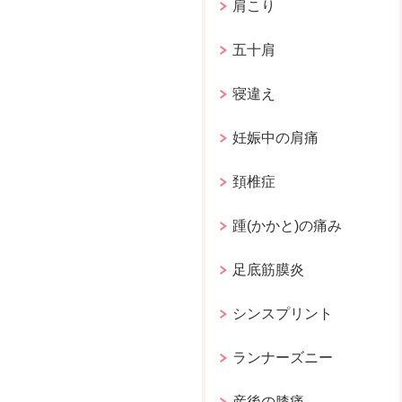
肩こり
五十肩
寝違え
妊娠中の肩痛
頚椎症
踵(かかと)の痛み
足底筋膜炎
シンスプリント
ランナーズニー
産後の膝痛