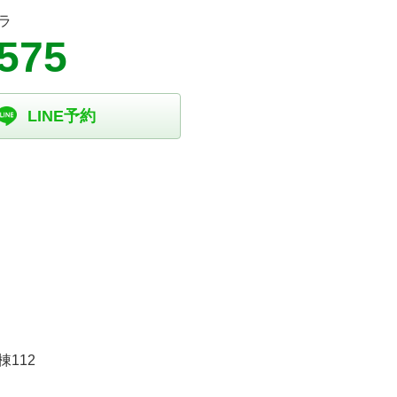
ラ
5575
LINE予約
112