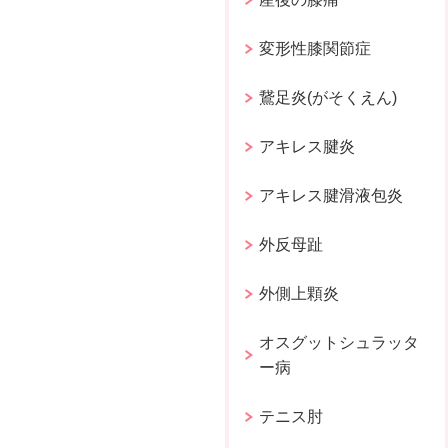
変形性膝関節症
鵞足炎(がそくえん)
アキレス腱炎
アキレス腱滑液包炎
外反母趾
外側上顆炎
オスグットシュラッタ
ー病
テニス肘