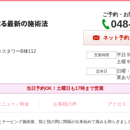
ご予約・お
048
ネット予約
ネスタワーB棟112
平日 9
営業時間
土曜 9
日曜
定休日
業あ
当日予約OK！土曜日も17時まで営業
メニュー／料金
お客様の声
アクセス
整とテーピング施術後、指と指の間に間隔が出来始めて痛みも和らぎまし