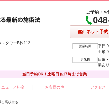
ご予約・お
048
ネット予約
ネスタワーB棟112
平日 9
営業時間
土曜 9
日曜
定休日
業あ
当日予約OK！土曜日も17時まで営業
メニュー／料金
お客様の声
アクセス
張る高校生も…