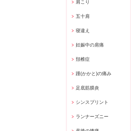
肩こり
五十肩
寝違え
妊娠中の肩痛
頚椎症
踵(かかと)の痛み
足底筋膜炎
シンスプリント
ランナーズニー
産後の膝痛