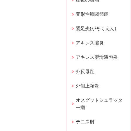
変形性膝関節症
鵞足炎(がそくえん)
アキレス腱炎
アキレス腱滑液包炎
外反母趾
外側上顆炎
オスグットシュラッタ
ー病
テニス肘