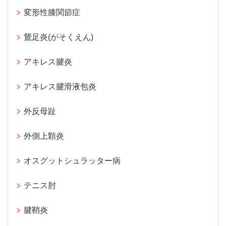
変形性膝関節症
鵞足炎(がそくえん)
アキレス腱炎
アキレス腱滑液包炎
外反母趾
外側上顆炎
オスグットシュラッター病
テニス肘
腱鞘炎