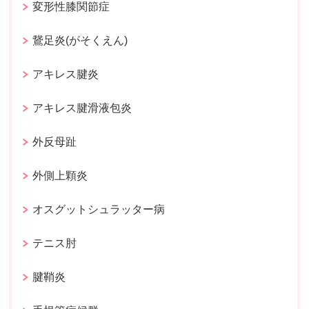
変形性膝関節症
鵞足炎(がそくえん)
アキレス腱炎
アキレス腱滑液包炎
外反母趾
外側上顆炎
オスグットシュラッター病
テニス肘
腱鞘炎