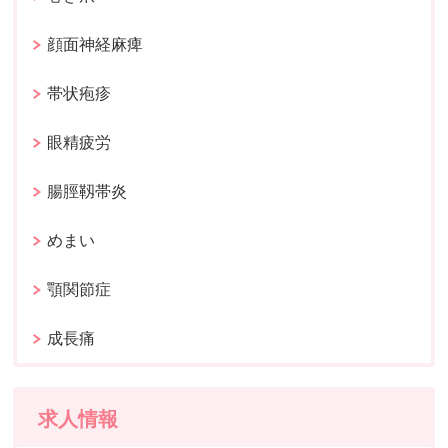
顔面神経麻痺
帯状疱疹
眼精疲労
腸脛靱帯炎
めまい
顎関節症
成長痛
求人情報