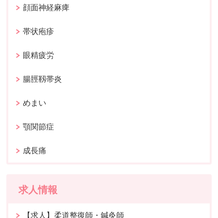
顔面神経麻痺
帯状疱疹
眼精疲労
腸脛靱帯炎
めまい
顎関節症
成長痛
求人情報
【求人】柔道整復師・鍼灸師