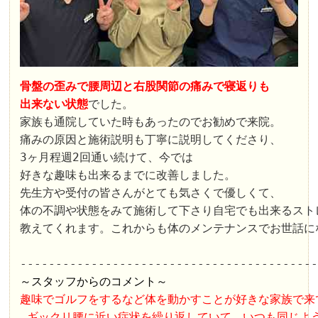
骨盤の歪みで腰周辺と右股関節の痛みで寝返りも

出来ない状態
でした。

家族も通院していた時もあったのでお勧めで来院。

痛みの原因と施術説明も丁寧に説明してくださり、

3ヶ月程週2回通い続けて、今では

好きな趣味も出来るまでに改善しました。

先生方や受付の皆さんがとても気さくで優しくて、

体の不調や状態をみて施術して下さり自宅でも出来るスト
教えてくれます。これからも体のメンテナンスでお世話にな
～スタッフからのコメント～
趣味でゴルフをするなど体を動かすことが好きな家族で来
 ギックリ腰に近い症状を繰り返していて、いつも同じよう