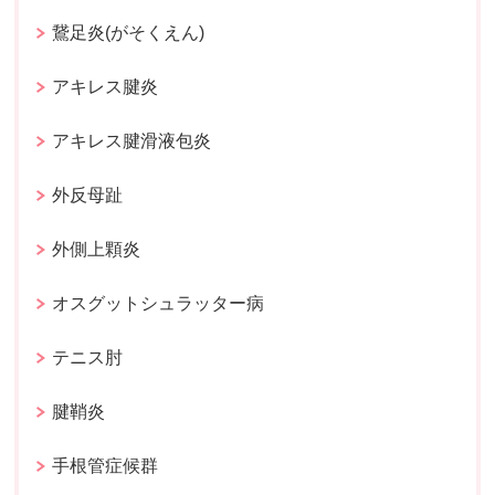
鵞足炎(がそくえん)
アキレス腱炎
アキレス腱滑液包炎
外反母趾
外側上顆炎
オスグットシュラッター病
テニス肘
腱鞘炎
手根管症候群